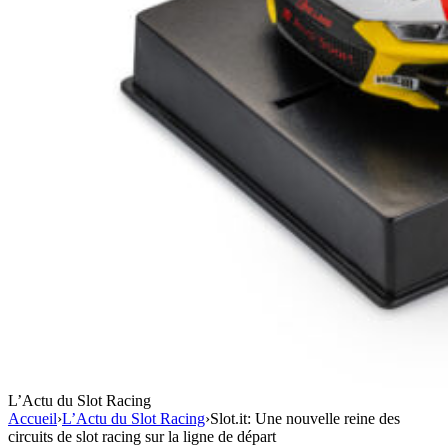
L’Actu du Slot Racing
Accueil
›
L’Actu du Slot Racing
›
Slot.it: Une nouvelle reine des
circuits de slot racing sur la ligne de départ