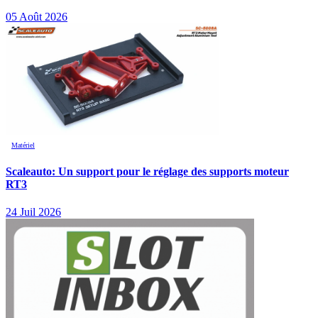
05 Août 2026
Matériel
Scaleauto: Un support pour le réglage des supports moteur
RT3
24 Juil 2026