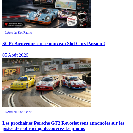
L’Actu du Slot Racing
SCP: Bienvenue sur le nouveau Slot Cars Passion !
05 Août 2026
L’Actu du Slot Racing
Les prochaines Porsche GT2 Revoslot sont annoncées sur les
pistes de slot racing, découvrez les photos