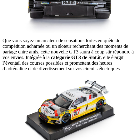
Que vous soyez un amateur de sensations fortes en quête de
compétition acharnée ou un sloteur recherchant des moments de
partage entre amis, cette nouvelle GT3 saura à coup sûr répondre à
vos envies. Intégrée à la
catégorie GT3 de Slot.it
, elle élargit
l’éventail des courses possibles et promettent des heures
d’adrénaline et de divertissement sur vos circuits électriques.