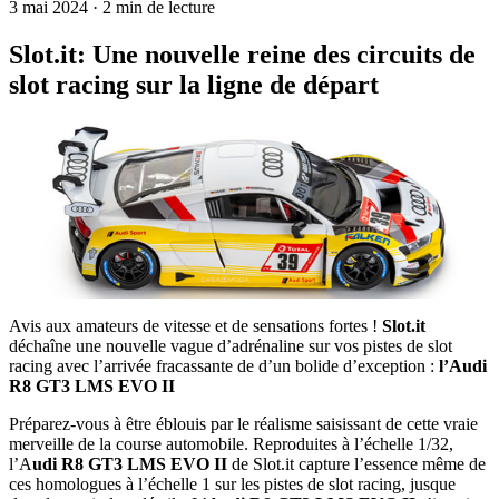
3 mai 2024
·
2 min de lecture
Slot.it: Une nouvelle reine des circuits de
slot racing sur la ligne de départ
Avis aux amateurs de vitesse et de sensations fortes !
Slot.it
déchaîne une nouvelle vague d’adrénaline sur vos pistes de slot
racing avec l’arrivée fracassante de d’un bolide d’exception :
l’Audi
R8 GT3 LMS EVO II
Préparez-vous à être éblouis par le réalisme saisissant de cette vraie
merveille de la course automobile. Reproduites à l’échelle 1/32,
l’A
udi R8 GT3 LMS EVO II
de Slot.it capture l’essence même de
ces homologues à l’échelle 1 sur les pistes de slot racing, jusque