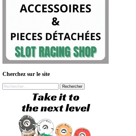
Cherchez sur le site
Rechercher :