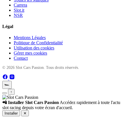
Carrera
Slot.it
NSR
Légal
Mentions Légales
Politique de Confidentialité
Utilisation des cookies
Gérer mes cookies
Contact
© 2026 Slot Cars Passion. Tous droits réservés.
🏎️
↑
📲 Installer Slot Cars Passion
Accédez rapidement à toute l'actu
slot racing depuis votre écran d'accueil.
Installer
✕