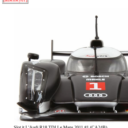
Slot.it L'Audi R18 TDI Le Mans 2011 #1 (CA24B)