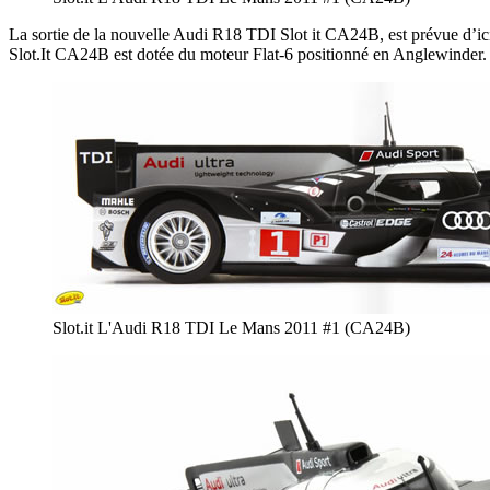
La sortie de la nouvelle Audi R18 TDI Slot it CA24B, est prévue d’ici q
Slot.It CA24B est dotée du moteur Flat-6 positionné en Anglewinder.
Slot.it L'Audi R18 TDI Le Mans 2011 #1 (CA24B)