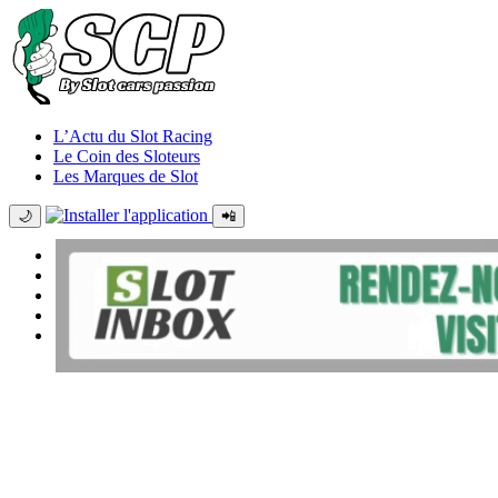
L’Actu du Slot Racing
Le Coin des Sloteurs
Les Marques de Slot
🌙
📲