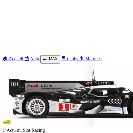
🏠
Accueil
📰
Actu
🏁
Clubs
🔖
Marques
🏎️
MAX
L’Actu du Slot Racing