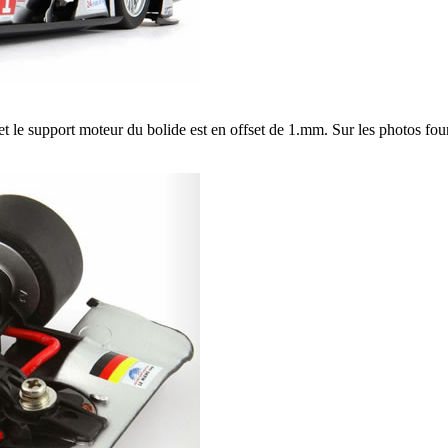
e support moteur du bolide est en offset de 1.mm. Sur les photos fourni