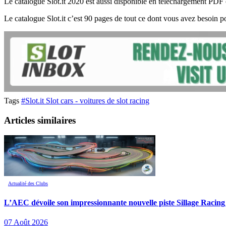
Le catalogue Slot.it 2020 est aussi disponible en téléchargement PDF
Le catalogue Slot.it c’est 90 pages de tout ce dont vous avez besoin 
Tags
#Slot.it Slot cars - voitures de slot racing
Articles similaires
Actualité des Clubs
L’AEC dévoile son impressionnante nouvelle piste Sillage Racing
07 Août 2026