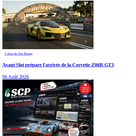
L’Actu du Slot Racing
Avant Slot prépare l’arrivée de la Corvette Z06R GT3
06 Août 2026