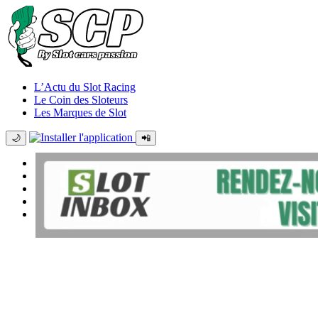
L’Actu du Slot Racing
Le Coin des Sloteurs
Les Marques de Slot
🌙
📲