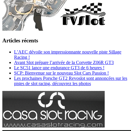
Articles récents
L’AEC dévoile son impressionnante nouvelle piste Sillage
Racing !
Avant Slot prépare l’arrivée de la Corvette Z06R GT3
Le SC51 lance une endurance GT3 de 6 heures !
SCP: Bienvenue sur le nouveau Slot Cars Passion !
Les prochaines Porsche GT2 Revoslot sont annoncées sur les
pistes de slot racing, découvrez les photos