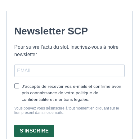
Newsletter SCP
Pour suivre l'actu du slot, Inscrivez-vous à notre
newsletter
J'accepte de recevoir vos e-mails et confirme avoir
pris connaissance de votre politique de
confidentialité et mentions légales.
Vous pouvez vous désinscrire à tout moment en cliquant sur le
lien présent dans nos emails.
S'INSCRIRE