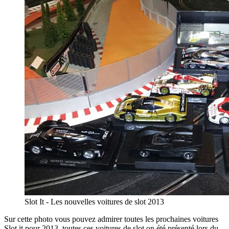
Slot It - Les nouvelles voitures de slot 2013
Sur cette photo vous pouvez admirer toutes les prochaines voitures
Slot it pour 2013. toutes ces voitures de slot on été présenté lors du