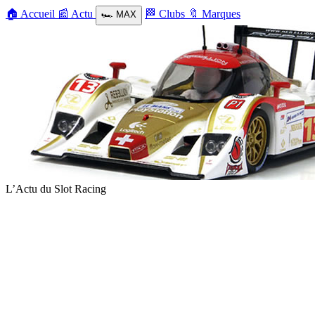
🏠
Accueil
📰
Actu
🏁
Clubs
🔖
Marques
🏎️
MAX
L’Actu du Slot Racing