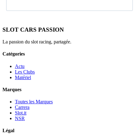
SLOT CARS PASSION
La passion du slot racing, partagée.
Catégories
Actu
Les Clubs
Matériel
Marques
Toutes les Marques
Carrera
Slot.it
NSR
Légal