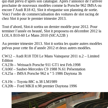
qui était prévu d’après son catalogue. Après l’annonce de l’arrivée
prochaine de nouveaux modèles comme la Porsche 962 IMSA ou
encore l’Audi R18 #2, Slot it réorganise son planning de sortie.
Voici l’ordre de commercialisation des voitures de slot racing de
chez Slot it pour le premier trimestre 2013.
Tout d’abord, Slot-it sortira un dernier modèle pour 2012. Pour
terminer l’année en beauté, Slot it proposera en décembre 2012 la
LOLA B10-60 Le Mans 2010 (SICA22B )
Au premier trimestre 2013. Slot it sortira les quatre autres modèles
prévus pour cette fin d’année 2012 et deux autres modèles.
CW12 – Audi R18 TDI Le Mans Vainqueur 2011 n.2 – Limited
Edition
CA23b – Weissach Porsche 911 GT1 test Feb.1998
CA06f – Sauber-Mercedes C9 1988 N.61 Présentation
CA25a – IMSA Porsche 962 n ° 5 1986 Daytona 3h
CA19c – Toyota 88C n.38 LM1989
CA20b – Ford MKII n.98 premier Daytona 1996