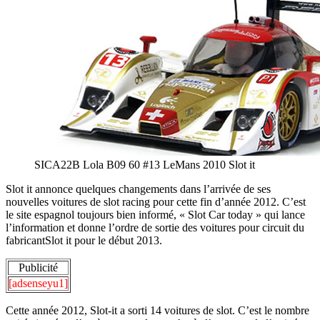
SICA22B Lola B09 60 #13 LeMans 2010 Slot it
Slot it annonce quelques changements dans l’arrivée de ses
nouvelles voitures de slot racing pour cette fin d’année 2012. C’est
le site espagnol toujours bien informé, « Slot Car today » qui lance
l’information et donne l’ordre de sortie des voitures pour circuit du
fabricantSlot it pour le début 2013.
Publicité
[adsenseyu1]
Cette année 2012, Slot-it a sorti 14 voitures de slot. C’est le nombre