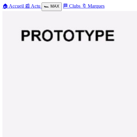
🏠
Accueil
📰
Actu
🏁
Clubs
🔖
Marques
🏎️
MAX