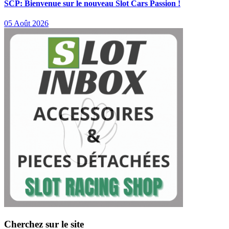
SCP: Bienvenue sur le nouveau Slot Cars Passion !
05 Août 2026
Cherchez sur le site