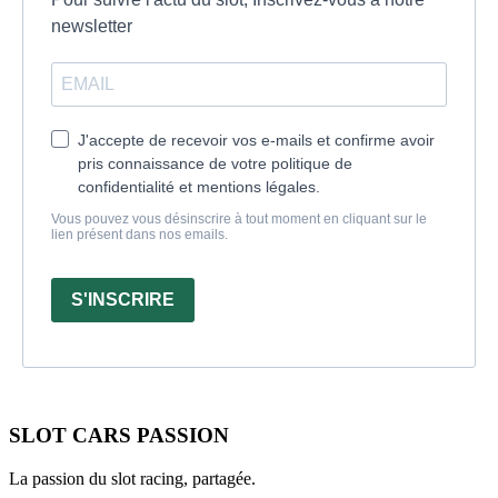
newsletter
J'accepte de recevoir vos e-mails et confirme avoir
pris connaissance de votre politique de
confidentialité et mentions légales.
Vous pouvez vous désinscrire à tout moment en cliquant sur le
lien présent dans nos emails.
S'INSCRIRE
SLOT CARS PASSION
La passion du slot racing, partagée.