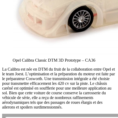
Opel Calibra Classic DTM 3D Prototype – CA36
La Calibra est née en DTM du fruit de la collaboration entre Opel et
le team Joest. L’optimisation et la préparation du moteur est faite par
le préparateur Cosworth. Une transmission intégrale a été choisie
pour transmettre efficacement les 420 cv sur la piste. Le châssis
caréné est optimisé en soufflerie pour une meilleure application au
sol. Bien que cette voiture de course conserve la carrosserie du
véhicule de série, elle a reçu de nombreux raffinements
aérodynamiques tels que des passages de roues élargis et des
ailerons et spoilers surdimensionnés.