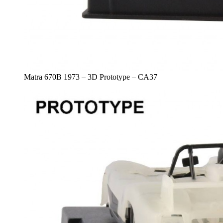
Matra 670B 1973 – 3D Prototype – CA37