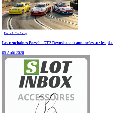
L’Actu du Slot Racing
Les prochaines Porsche GT2 Revoslot sont annoncées sur les piste
05 Août 2026