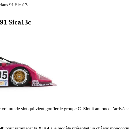
 Mans 91 Sica13c
 91 Sica13c
oiture de slot qui vient gonfler le groupe C. Slot it annonce l’arrivée
990 pour remplacer la XJR9. Ce modèle présentait un châssis monocoqu