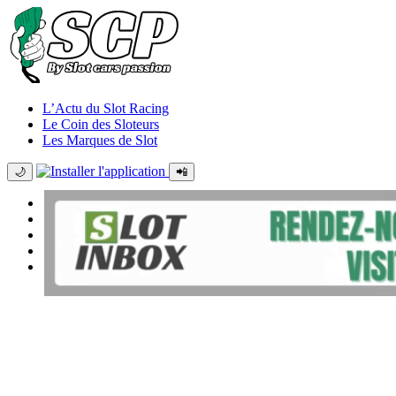
L’Actu du Slot Racing
Le Coin des Sloteurs
Les Marques de Slot
🌙
📲