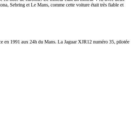
na, Sebring et Le Mans, comme cette voiture était très fiable et
place en 1991 aux 24h du Mans. La Jaguar XJR12 numéro 35, pilotée