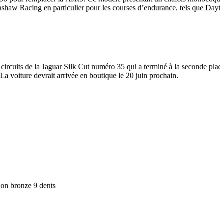
haw Racing en particulier pour les courses d’endurance, tels que Dayto
s circuits de la Jaguar Silk Cut numéro 35 qui a terminé à la seconde 
 voiture devrait arrivée en boutique le 20 juin prochain.
non bronze 9 dents