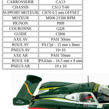
CARROSSERIE
CA13
CHASSIS
CS13 T-60
SUPPORT MOTEUR
CH70 0.5 mm OFFSET
MOTEUR
MS06 21500 RPM
PIGNON
PI09
COURONNE
GI28
GUIDE
CH66
AXE AV
PA01 50mm
ROUE AV
PA17pl – 15 mm x 8mm
PNEUS AV
19×10
AXE AR
PA01 50mm
ROUE AR
PA43als – 16.5 mm x 8 mm
PNEUS AR
19 x 10