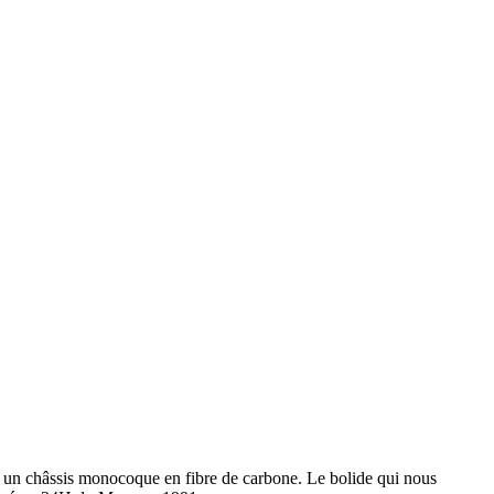
t un châssis monocoque en fibre de carbone. Le bolide qui nous