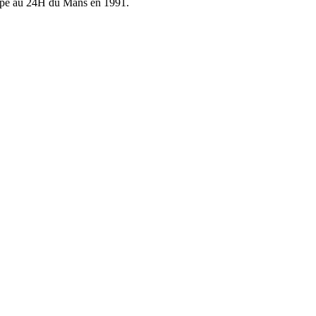
ticipé au 24H du Mans en 1991.