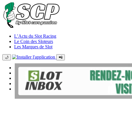
L’Actu du Slot Racing
Le Coin des Sloteurs
Les Marques de Slot
🌙
📲