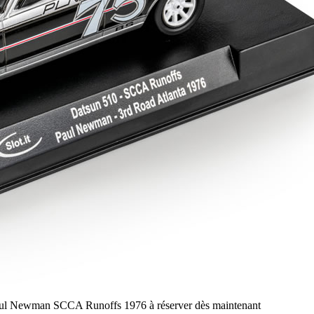
Paul Newman SCCA Runoffs 1976 à réserver dès maintenant