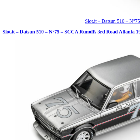
Slot.it – Datsun 510 – N
Slot.it – Datsun 510 – N°75 – SCCA Runoffs 3rd Road Atlanta