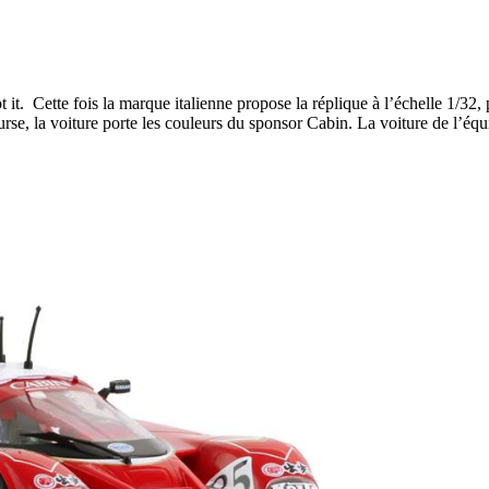
. Cette fois la marque italienne propose la réplique à l’échelle 1/32, po
rse, la voiture porte les couleurs du sponsor Cabin. La voiture de l’équ