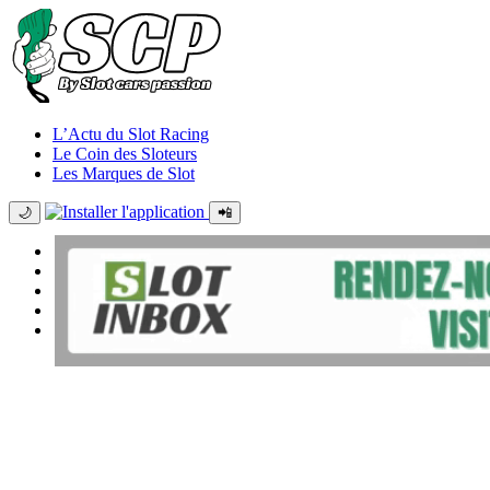
L’Actu du Slot Racing
Le Coin des Sloteurs
Les Marques de Slot
🌙
📲