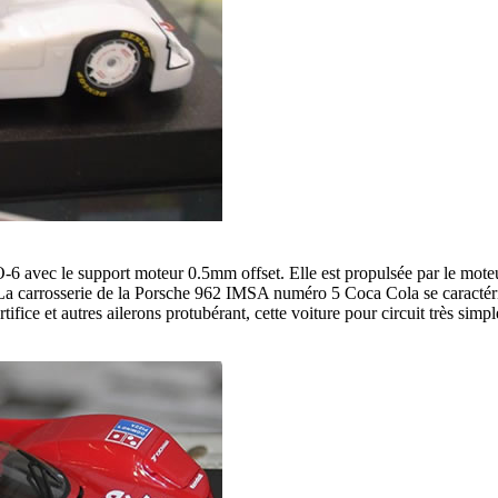
-6 avec le support moteur 0.5mm offset. Elle est propulsée par le moteu
La carrosserie de la Porsche 962 IMSA numéro 5 Coca Cola se caractéris
tifice et autres ailerons protubérant, cette voiture pour circuit très simp