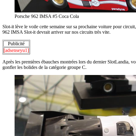
Porsche 962 IMSA #5 Coca Cola
Slot-it lève le voile cette semaine sur sa prochaine voiture pour cir
962 IMSA Slot-it devrait arriver sur nos circuits très vite.
Publicité
[adsenseyu1]
Après les premières ébauches montrées lors du dernier SlotLandia, voic
gonfler les bolides de la catégorie groupe C.