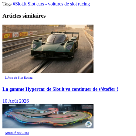
Tags
#Slot.it Slot cars - voitures de slot racing
Articles similaires
L’Actu du Slot Racing
La gamme Hypercar de Slot.it va continuer de s’étoffer !
10 Août 2026
Actualité des Clubs