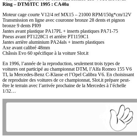
Ring – DTM/ITC 1995 : CA40a
Moteur cage courte V12/4 ref MX15 – 21000 RPM/150g*cm/12V
Transmission en ligne avec couronne bronze 28 dents et pignon
bronze 9 dents PI09
Jantes avant plastique PA17PL + inserts plastiques PA71-75
Pneus avant PT1228C1 et arrière PT1159C1
Jantes arrière aluminium PA24als + inserts plastiques
Axe avant calibré 48mm
Châssis Evo 60 spécifique à la voiture Slot.it
En 1996, l’année de la reproduction, seulement trois types de
voitures ont participé au championnat DTM, l’Alfa Romeo 155 V6
TI, la Mercedes-Benz C-Klasse et l’Opel Calibra V6. En choisissant
de reproduire des voitures de ce championnat, Slot.it prépare peut-
être le terrain avec l’arrivée prochaine de la Mercedes à l’échelle
1/32…