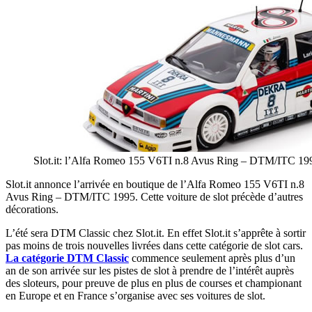
Slot.it: l’Alfa Romeo 155 V6TI n.8 Avus Ring – DTM/ITC 19
Slot.it annonce l’arrivée en boutique de l’Alfa Romeo 155 V6TI n.8
Avus Ring – DTM/ITC 1995. Cette voiture de slot précède d’autres
décorations.
L’été sera DTM Classic chez Slot.it. En effet Slot.it s’apprête à sortir
pas moins de trois nouvelles livrées dans cette catégorie de slot cars.
La catégorie DTM Classic
commence seulement après plus d’un
an de son arrivée sur les pistes de slot à prendre de l’intérêt auprès
des sloteurs, pour preuve de plus en plus de courses et championant
en Europe et en France s’organise avec ses voitures de slot.