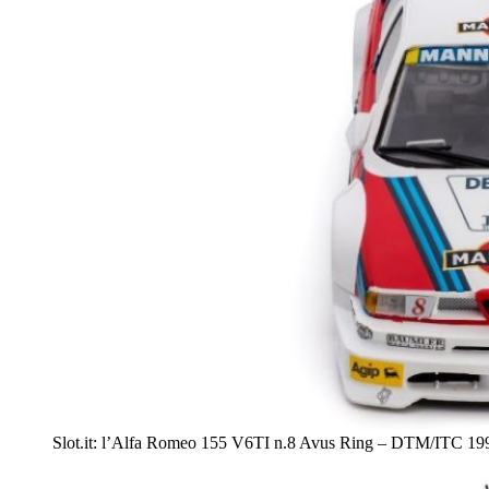
Slot.it: l’Alfa Romeo 155 V6TI n.8 Avus Ring – DTM/ITC 19