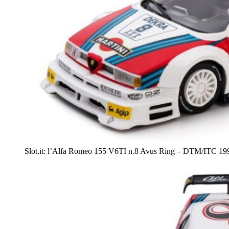
Slot.it: l’Alfa Romeo 155 V6TI n.8 Avus Ring – DTM/ITC 19