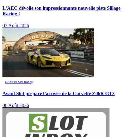
L’AEC dévoile son impressionnante nouvelle piste Sillage
Racing !
07 Août 2026
L’Actu du Slot Racing
Avant Slot prépare l’arrivée de la Corvette Z06R GT3
06 Août 2026