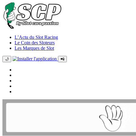
L’Actu du Slot Racing
Le Coin des Sloteurs
Les Marques de Slot
🌙
📲