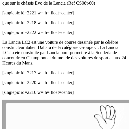
que sur le châssis Evo de la Lancia (Ref CS08t-60)
[singlepic id=2221 w= h= float=center]
[singlepic id=2218 w= h= float=center]
[singlepic id=2222 w= h= float=center]
La Lancia LC2 est une voiture de course dessinée par le célèbre
constructeur italien Dallara de la catégorie Groupe C. La Lancia
LC2 a été construite par Lancia pour permettre à la Scuderia de
concourir en Championnat du monde des voitures de sport et aux 24
Heures du Mans.
[singlepic id=2217 w= h= float=center]
[singlepic id=2220 w= h= float=center]
[singlepic id=2216 w= h= float=center]