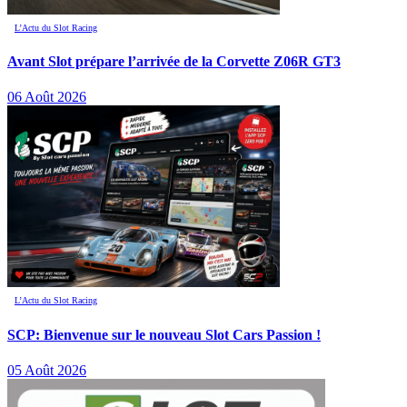
L’Actu du Slot Racing
Avant Slot prépare l’arrivée de la Corvette Z06R GT3
06 Août 2026
L’Actu du Slot Racing
SCP: Bienvenue sur le nouveau Slot Cars Passion !
05 Août 2026