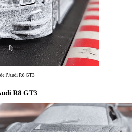
3D de l’Audi R8 GT3
l’Audi R8 GT3