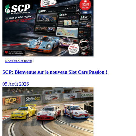
L’Actu du Slot Racing
SCP: Bienvenue sur le nouveau Slot Cars Passion !
05 Août 2026