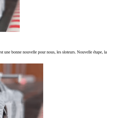
est une bonne nouvelle pour nous, les sloteurs. Nouvelle étape, la