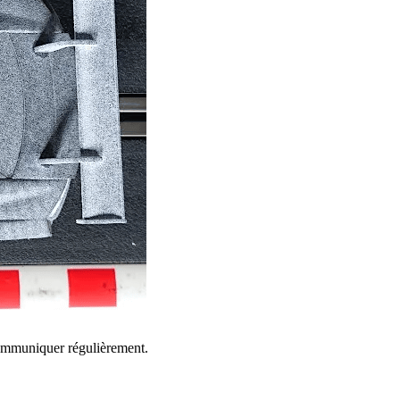
 communiquer régulièrement.