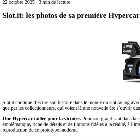
22 octobre 2025
·
3 min de lecture
Slot.it: les photos de sa première Hyperca
Slot.it continue d’écrire son histoire dans le monde du slot racing ave
que par les collectionneurs, qui voient là une nouvelle ère s’ouvrir da
Une Hypercar taillée pour la victoire.
Pour son grand saut dans la ca
emblématique, riche de détails et de finitions fidèles à la réalité, à
reproduction de ce prototype moderne.