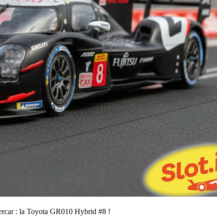
percar : la Toyota GR010 Hybrid #8 !