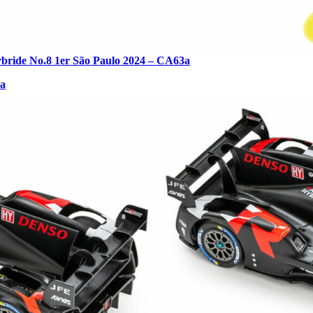
ybride No.8 1er São Paulo 2024 – CA63a
3a