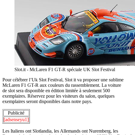
Slot.it - McLaren F1 GT-R spéciale UK Slot Festival
Pour célébrer l’Uk Slot Festival, Slot it va proposer une sublime
McLaren F1 GT-R aux couleurs du rassemblement. La voiture
de slot sera disponible en édition limitée à seulement 500
exemplaires. Réservez pour les visiteurs du salon, quelques
exemplaires seront disponibles dans notre pays.
Publicité
[adsenseyu1]
Les Italiens ont Slotlandia, les Allemands ont Nuremberg, les