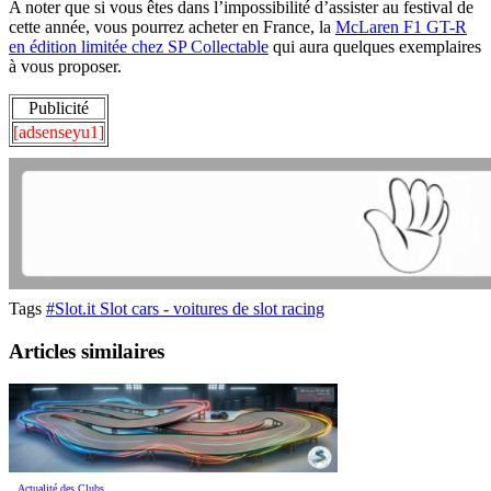
A noter que si vous êtes dans l’impossibilité d’assister au festival de
cette année, vous pourrez acheter en France, la
McLaren F1 GT-R
en édition limitée chez SP Collectable
qui aura quelques exemplaires
à vous proposer.
Publicité
[adsenseyu1]
Tags
#Slot.it Slot cars - voitures de slot racing
Articles similaires
Actualité des Clubs