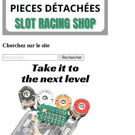
Cherchez sur le site
Rechercher :