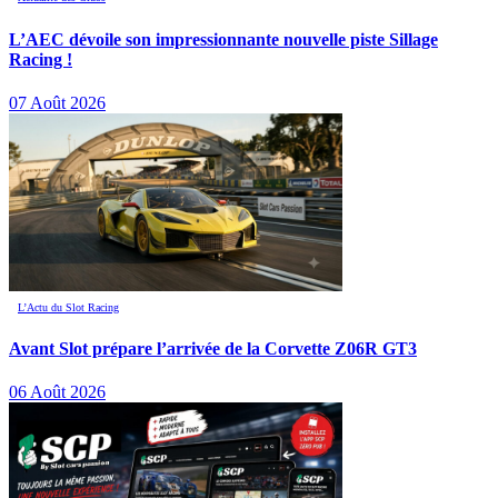
L’AEC dévoile son impressionnante nouvelle piste Sillage
Racing !
07 Août 2026
L’Actu du Slot Racing
Avant Slot prépare l’arrivée de la Corvette Z06R GT3
06 Août 2026