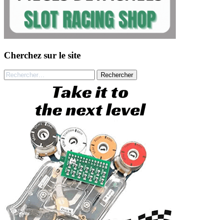
Cherchez sur le site
Rechercher :