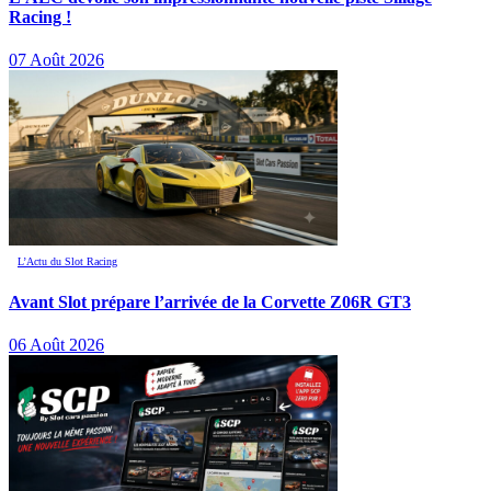
Racing !
07 Août 2026
L’Actu du Slot Racing
Avant Slot prépare l’arrivée de la Corvette Z06R GT3
06 Août 2026