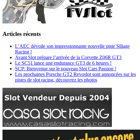
Articles récents
L’AEC dévoile son impressionnante nouvelle piste Sillage
Racing !
Avant Slot prépare l’arrivée de la Corvette Z06R GT3
Le SC51 lance une endurance GT3 de 6 heures !
SCP: Bienvenue sur le nouveau Slot Cars Passion !
Les prochaines Porsche GT2 Revoslot sont annoncées sur les
pistes de slot racing, découvrez les photos