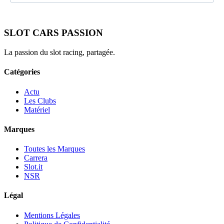
SLOT CARS PASSION
La passion du slot racing, partagée.
Catégories
Actu
Les Clubs
Matériel
Marques
Toutes les Marques
Carrera
Slot.it
NSR
Légal
Mentions Légales