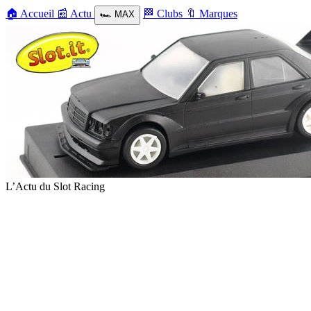
🏠
Accueil
📰
Actu
🏁
Clubs
🔖
Marques
🏎️
MAX
L’Actu du Slot Racing