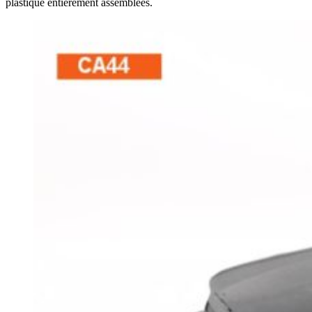
plastique entièrement assemblées.