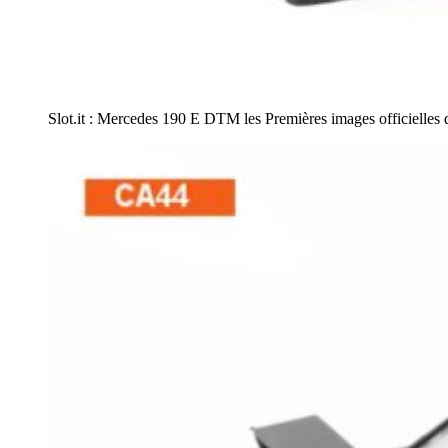
Slot.it : Mercedes 190 E DTM les Premières images officielles 