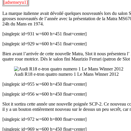
[adsenseyu1]
La marque italienne avait dévoilé quelques nouveautés lors du salon S
grosses nouveautés de l’année avec la présentation de la Matra MS670B. 
24h du Mans en 1974.
[singlepic id=931 w=600 h=451 float=center]
[singlepic id=929 w=600 h=451 float=center]
Bien avant l’arrivée de cette nouvelle Matra, Slot it nous présenter
quatre roue motrice. Dès le salon fini Maurizio Ferrari (patron de Slot 
Audi R18 e-tron quatro numero 1 Le Mans Winner 2012
[singlepic id=955 w=600 h=450 float=center]
[singlepic id=956 w=600 h=450 float=center]
Slot it sortira cette année une nouvelle poignée SCP-2. Ce nouveau con
il y a un bouton entièrement nouveau sur le dessus un peu secrêt, car
[singlepic id=972 w=600 h=800 float=center]
[singlepic id=969 w=600 h=450 float=center]