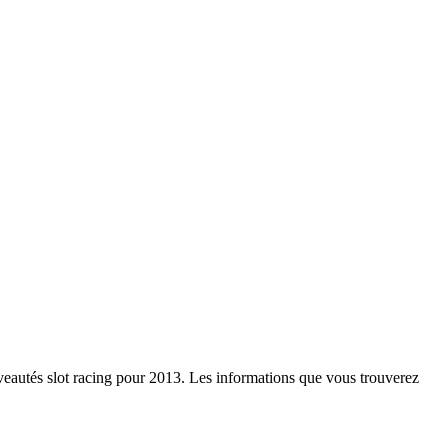
ouveautés slot racing pour 2013. Les informations que vous trouverez