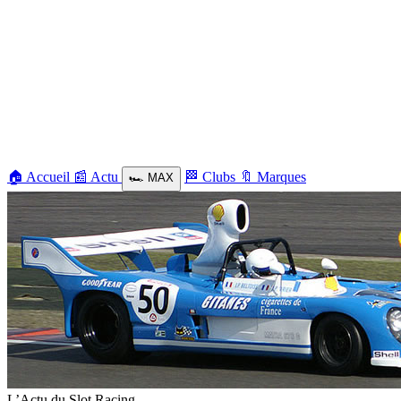
🏠
Accueil
📰
Actu
🏁
Clubs
🔖
Marques
🏎️
MAX
L’Actu du Slot Racing