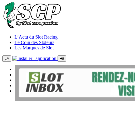
L’Actu du Slot Racing
Le Coin des Sloteurs
Les Marques de Slot
🌙
📲