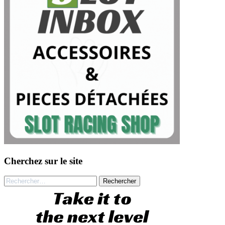
Cherchez sur le site
Rechercher :