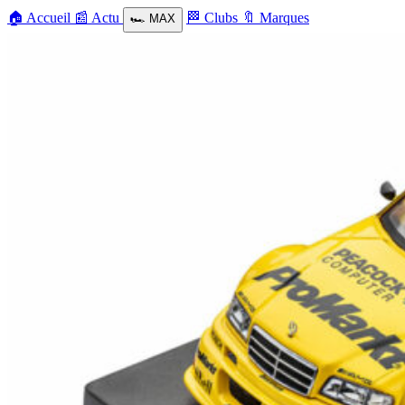
🏠
Accueil
📰
Actu
🏁
Clubs
🔖
Marques
🏎️
MAX