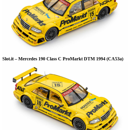
Slot.it – Mercedes 190 Class C ProMarkt DTM 1994 (CA53a)