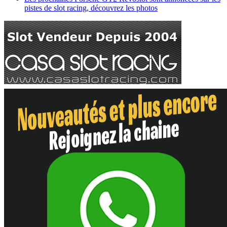
pistes de slot racing, découvrez les photos