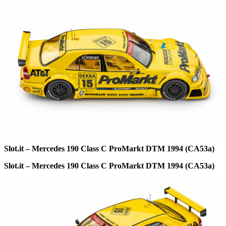
Slot.it – Mercedes 190 Class C ProMarkt DTM 1994 (CA53a)
Slot.it – Mercedes 190 Class C ProMarkt DTM 1994 (CA53a)