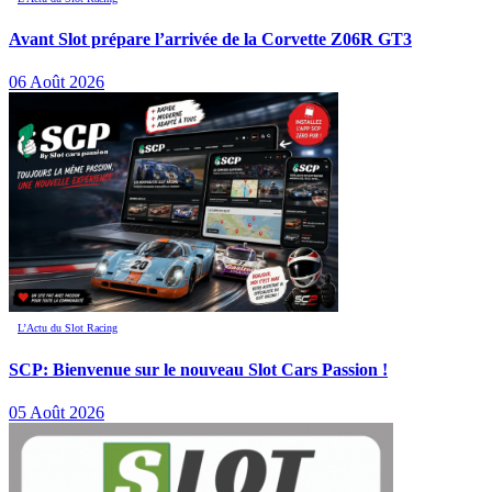
Avant Slot prépare l’arrivée de la Corvette Z06R GT3
06 Août 2026
L’Actu du Slot Racing
SCP: Bienvenue sur le nouveau Slot Cars Passion !
05 Août 2026