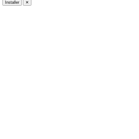
Installer
✕