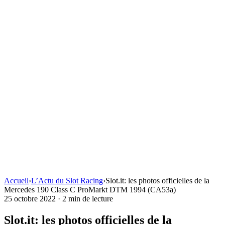
Accueil
›
L’Actu du Slot Racing
›
Slot.it: les photos officielles de la
Mercedes 190 Class C ProMarkt DTM 1994 (CA53a)
25 octobre 2022
·
2 min de lecture
Slot.it: les photos officielles de la