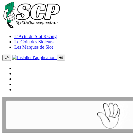
L’Actu du Slot Racing
Le Coin des Sloteurs
Les Marques de Slot
🌙
📲