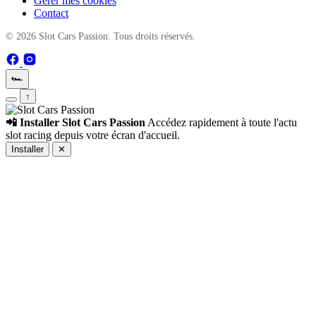
Gérer mes cookies
Contact
© 2026 Slot Cars Passion. Tous droits réservés.
🏎️
↑
📲 Installer Slot Cars Passion
Accédez rapidement à toute l'actu
slot racing depuis votre écran d'accueil.
Installer
✕