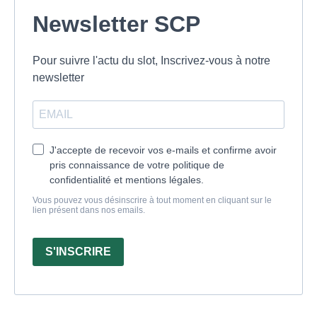
Newsletter SCP
Pour suivre l'actu du slot, Inscrivez-vous à notre
newsletter
J'accepte de recevoir vos e-mails et confirme avoir
pris connaissance de votre politique de
confidentialité et mentions légales.
Vous pouvez vous désinscrire à tout moment en cliquant sur le
lien présent dans nos emails.
S'INSCRIRE