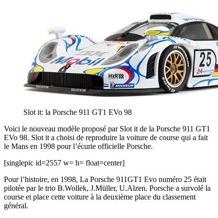
Slot it: la Porsche 911 GT1 EVo 98
Voici le nouveau modèle proposé par Slot it de la Porsche 911 GT1
EVo 98. Slot it a choisi de reproduire la voiture de course qui a fait
le Mans en 1998 pour l’écurie officielle Porsche.
[singlepic id=2557 w= h= float=center]
Pour l’histoire, en 1998, La Porsche 911GT1 Evo numéro 25 était
pilotée par le trio B.Wollek, J.Müller, U.Alzen. Porsche a survolé la
course et place cette voiture à la deuxième place du classement
général.