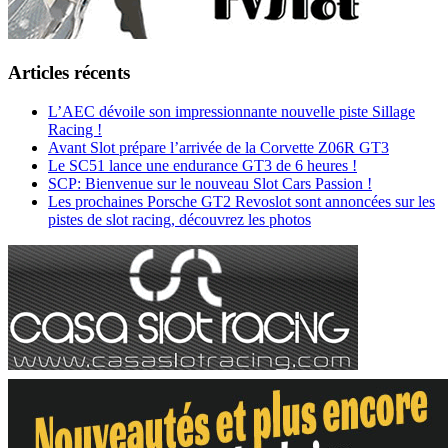
Articles récents
L’AEC dévoile son impressionnante nouvelle piste Sillage
Racing !
Avant Slot prépare l’arrivée de la Corvette Z06R GT3
Le SC51 lance une endurance GT3 de 6 heures !
SCP: Bienvenue sur le nouveau Slot Cars Passion !
Les prochaines Porsche GT2 Revoslot sont annoncées sur les
pistes de slot racing, découvrez les photos