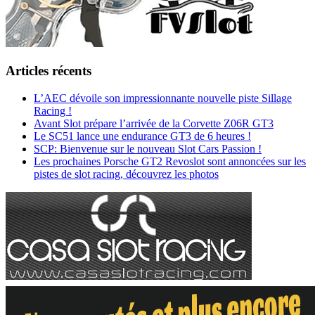
Articles récents
L’AEC dévoile son impressionnante nouvelle piste Sillage
Racing !
Avant Slot prépare l’arrivée de la Corvette Z06R GT3
Le SC51 lance une endurance GT3 de 6 heures !
SCP: Bienvenue sur le nouveau Slot Cars Passion !
Les prochaines Porsche GT2 Revoslot sont annoncées sur les
pistes de slot racing, découvrez les photos