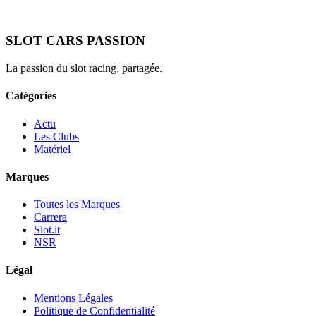
SLOT CARS PASSION
La passion du slot racing, partagée.
Catégories
Actu
Les Clubs
Matériel
Marques
Toutes les Marques
Carrera
Slot.it
NSR
Légal
Mentions Légales
Politique de Confidentialité