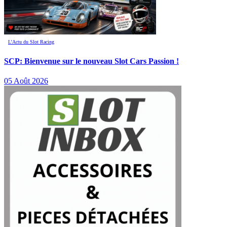
L’Actu du Slot Racing
SCP: Bienvenue sur le nouveau Slot Cars Passion !
05 Août 2026