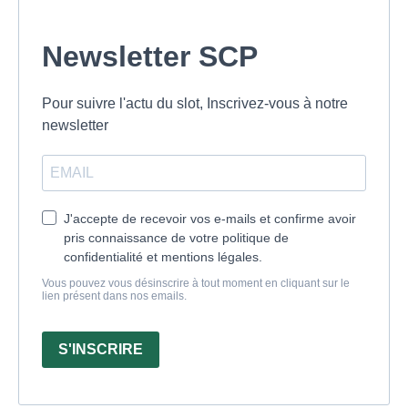
Newsletter SCP
Pour suivre l'actu du slot, Inscrivez-vous à notre
newsletter
J'accepte de recevoir vos e-mails et confirme avoir
pris connaissance de votre politique de
confidentialité et mentions légales.
Vous pouvez vous désinscrire à tout moment en cliquant sur le
lien présent dans nos emails.
S'INSCRIRE