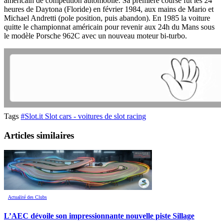
américain de compétition automobile. Sa première course fut les 24
heures de Daytona (Floride) en février 1984, aux mains de Mario et
Michael Andretti (pole position, puis abandon). En 1985 la voiture
quitte le championnat américain pour revenir aux 24h du Mans sous
le modèle Porsche 962C avec un nouveau moteur bi-turbo.
Tags
#Slot.it Slot cars - voitures de slot racing
Articles similaires
Actualité des Clubs
L’AEC dévoile son impressionnante nouvelle piste Sillage