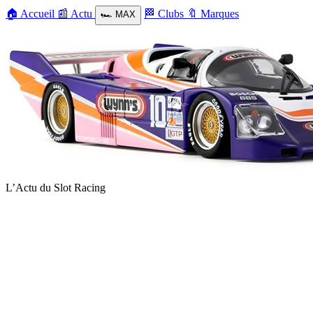
🏠
Accueil
📰
Actu
🏁
Clubs
🔖
Marques
🏎️
MAX
L’Actu du Slot Racing