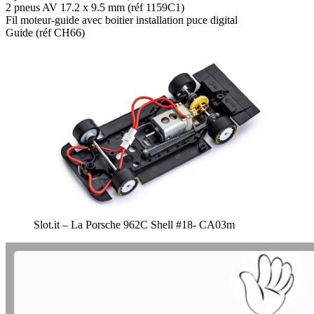
2 pneus AV 17.2 x 9.5 mm (réf 1159C1)
Fil moteur-guide avec boitier installation puce digital
Guide (réf CH66)
Slot.it – La Porsche 962C Shell #18- CA03m