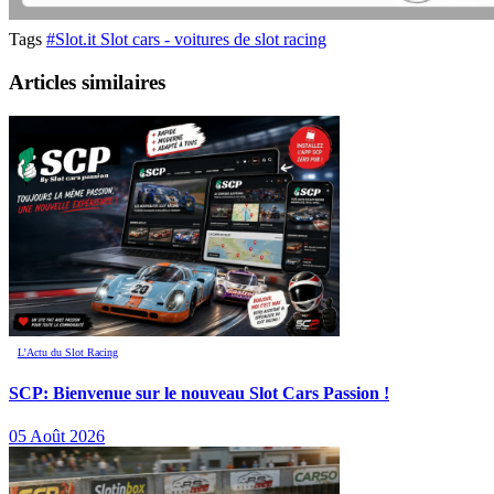
Tags
#Slot.it Slot cars - voitures de slot racing
Articles similaires
L’Actu du Slot Racing
SCP: Bienvenue sur le nouveau Slot Cars Passion !
05 Août 2026