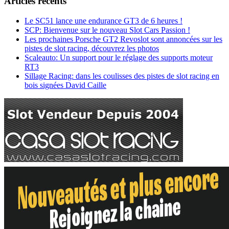
Articles récents
Le SC51 lance une endurance GT3 de 6 heures !
SCP: Bienvenue sur le nouveau Slot Cars Passion !
Les prochaines Porsche GT2 Revoslot sont annoncées sur les
pistes de slot racing, découvrez les photos
Scaleauto: Un support pour le réglage des supports moteur
RT3
Sillage Racing: dans les coulisses des pistes de slot racing en
bois signées David Caille