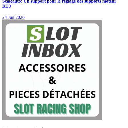
Scaleauto: Un support pour le réglage des supports moteur
RT3
24 Juil 2026