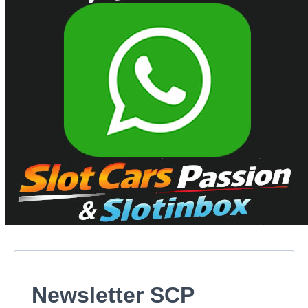
Newsletter SCP