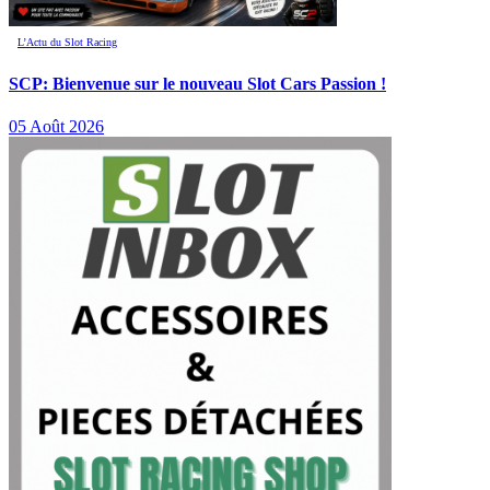
L’Actu du Slot Racing
SCP: Bienvenue sur le nouveau Slot Cars Passion !
05 Août 2026