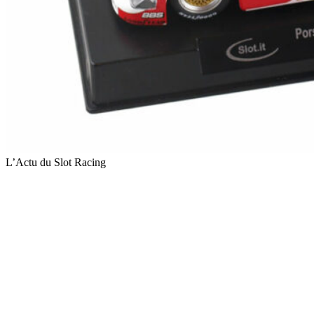
L’Actu du Slot Racing