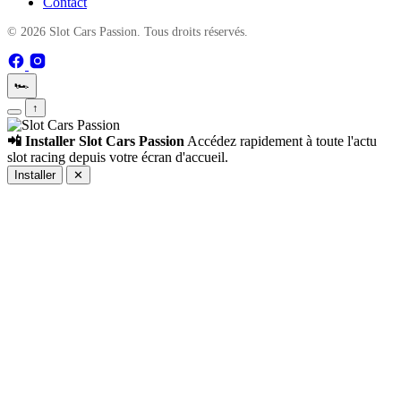
Contact
© 2026 Slot Cars Passion. Tous droits réservés.
🏎️
↑
📲 Installer Slot Cars Passion
Accédez rapidement à toute l'actu
slot racing depuis votre écran d'accueil.
Installer
✕