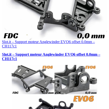
Slot.it – Support moteur Anglewinder EVO6 offset 0.0mm –
CH117c1
Slot.it – Support moteur Anglewinder EVO6 offset 0.0mm –
CH117c1