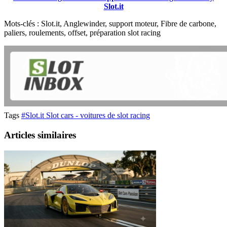
Slot.it
Mots-clés : Slot.it, Anglewinder, support moteur, Fibre de carbone,
paliers, roulements, offset, préparation slot racing
Tags
#Slot.it Slot cars - voitures de slot racing
Articles similaires