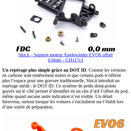
Slot.it – Support moteur Anglewinder EVO6 offset
0.0mm – CH117c1
Un repérage plus simple grâce au DOT ID
. Comme les versions
en carbone sont entièrement noires et que certains pods n’offrent
plus l’espace pour une gravure traditionnelle, Slot.it introduit un
repérage inédit : le DOT ID. Ce système de petits demi-points
gravés sur le côté permet d’identifier en un clin d’œil l’offset du pod,
même quand aucune autre indication n’est visible. Un détail
bienvenu, surtout lorsque les voitures s’enchaînent sur l’établi lors
d’une soirée de préparation.