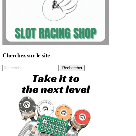
Cherchez sur le site
Rechercher :