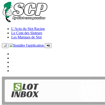
L’Actu du Slot Racing
Le Coin des Sloteurs
Les Marques de Slot
🌙
📲