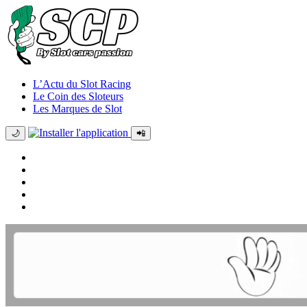
L’Actu du Slot Racing
Le Coin des Sloteurs
Les Marques de Slot
🌙
📲