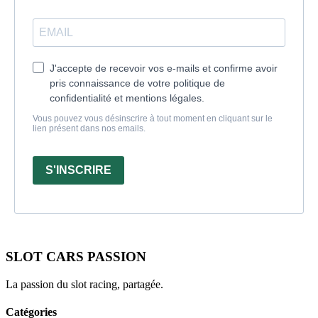
J'accepte de recevoir vos e-mails et confirme avoir
pris connaissance de votre politique de
confidentialité et mentions légales.
Vous pouvez vous désinscrire à tout moment en cliquant sur le
lien présent dans nos emails.
S'INSCRIRE
SLOT CARS PASSION
La passion du slot racing, partagée.
Catégories