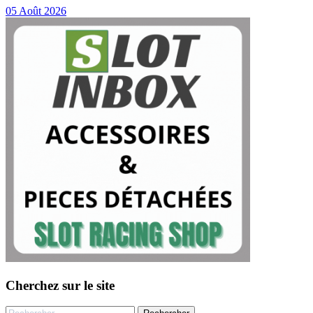
05 Août 2026
Cherchez sur le site
Rechercher :