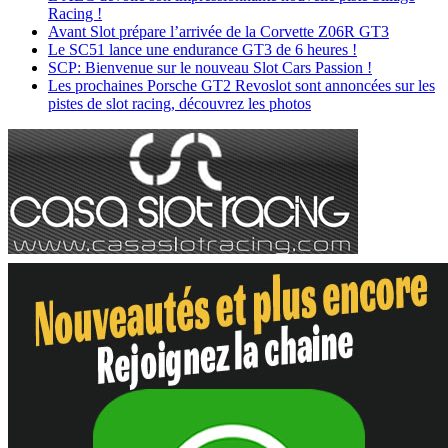
Racing !
Avant Slot prépare l’arrivée de la Corvette Z06R GT3
Le SC51 lance une endurance GT3 de 6 heures !
SCP: Bienvenue sur le nouveau Slot Cars Passion !
Les prochaines Porsche GT2 Revoslot sont annoncées sur les
pistes de slot racing, découvrez les photos