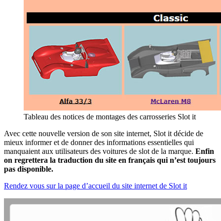
Tableau des notices de montages des carrosseries Slot it
Avec cette nouvelle version de son site internet, Slot it décide de
mieux informer et de donner des informations essentielles qui
manquaient aux utilisateurs des voitures de slot de la marque.
Enfin
on regrettera la traduction du site en français qui n’est toujours
pas disponible.
Rendez vous sur la page d’accueil du site internet de Slot it