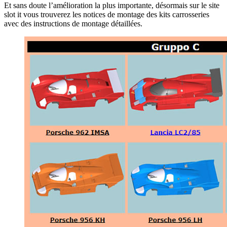
Et sans doute l’amélioration la plus importante, désormais sur le site
slot it vous trouverez les notices de montage des kits carrosseries
avec des instructions de montage détaillées.