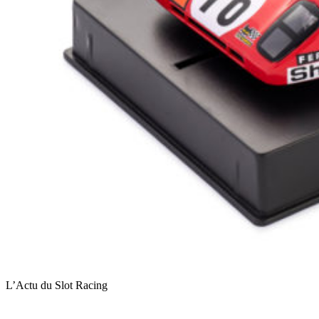
L’Actu du Slot Racing