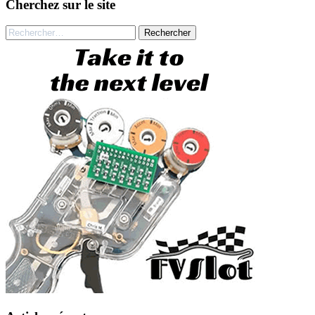
Cherchez sur le site
Rechercher :