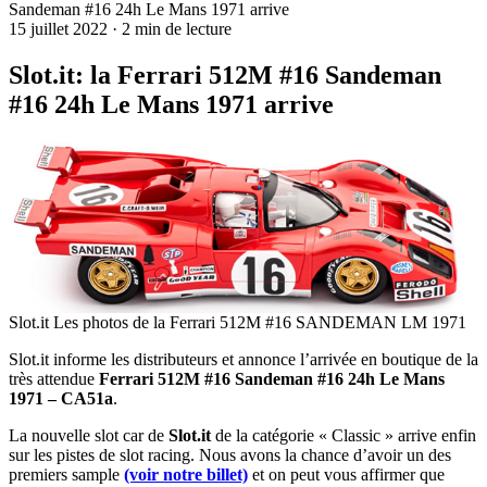
Sandeman #16 24h Le Mans 1971 arrive
15 juillet 2022
·
2 min de lecture
Slot.it: la Ferrari 512M #16 Sandeman
#16 24h Le Mans 1971 arrive
Slot.it Les photos de la Ferrari 512M #16 SANDEMAN LM 1971
Slot.it informe les distributeurs et annonce l’arrivée en boutique de la
très attendue
Ferrari 512M #16 Sandeman #16 24h Le Mans
1971 – CA51a
.
La nouvelle slot car de
Slot.it
de la catégorie « Classic » arrive enfin
sur les pistes de slot racing. Nous avons la chance d’avoir un des
premiers sample
(voir notre billet)
et on peut vous affirmer que