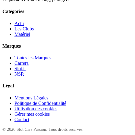
Catégories
Actu
Les Clubs
Matériel
Marques
Toutes les Marques
Carrera
Slot.it
NSR
Légal
Mentions Légales
Politique de Confidentialité
Utilisation des cookies
Gérer mes cookies
Contact
© 2026 Slot Cars Passion. Tous droits réservés.