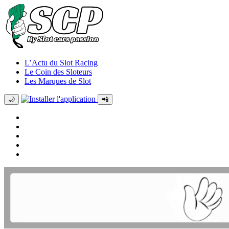
L’Actu du Slot Racing
Le Coin des Sloteurs
Les Marques de Slot
🌙
📲