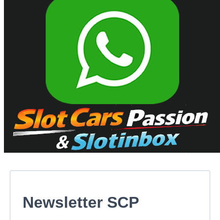
Newsletter SCP