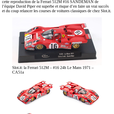
cette reproduction de la Ferrari 512M #16 SANDEMAN de
l’équipe David Piper est superbe et risque d’en faire un vrai succès
et du coup relancer les courses de voitures classiques de chez Slot.it.
Slot.it: la Ferrari 512M – #16 24h Le Mans 1971 –
CA51a