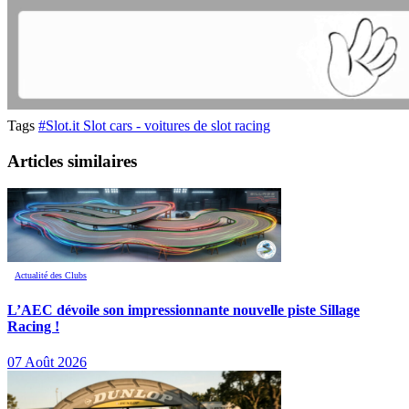
Tags
#Slot.it Slot cars - voitures de slot racing
Articles similaires
Actualité des Clubs
L’AEC dévoile son impressionnante nouvelle piste Sillage
Racing !
07 Août 2026