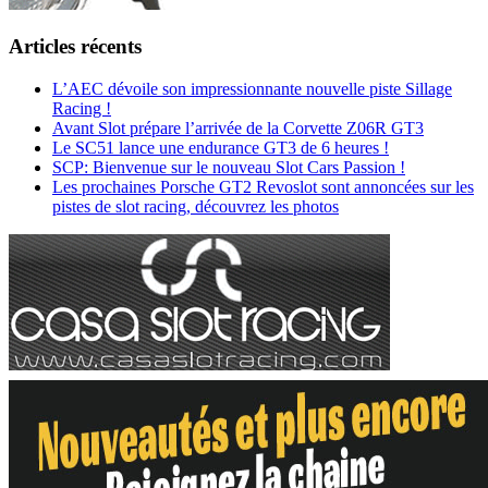
Articles récents
L’AEC dévoile son impressionnante nouvelle piste Sillage
Racing !
Avant Slot prépare l’arrivée de la Corvette Z06R GT3
Le SC51 lance une endurance GT3 de 6 heures !
SCP: Bienvenue sur le nouveau Slot Cars Passion !
Les prochaines Porsche GT2 Revoslot sont annoncées sur les
pistes de slot racing, découvrez les photos