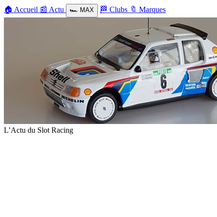
🏠
Accueil
📰
Actu
🏁
Clubs
🔖
Marques
🏎️
MAX
L’Actu du Slot Racing