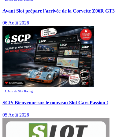
Avant Slot prépare l’arrivée de la Corvette Z06R GT3
06 Août 2026
L’Actu du Slot Racing
SCP: Bienvenue sur le nouveau Slot Cars Passion !
05 Août 2026