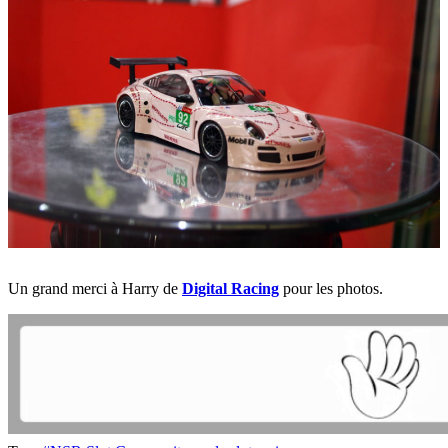
Un grand merci à Harry de
Digital Racing
pour les photos.