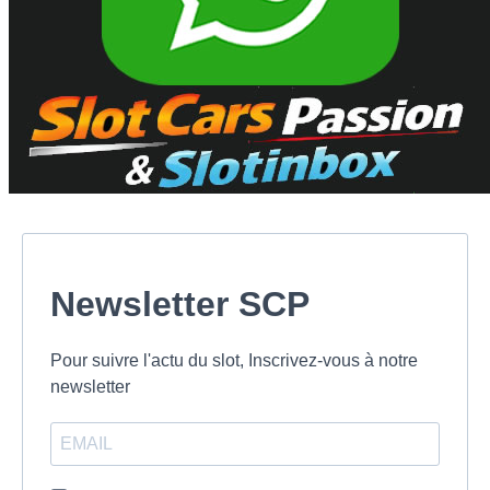
Newsletter SCP
Pour suivre l'actu du slot, Inscrivez-vous à notre
newsletter