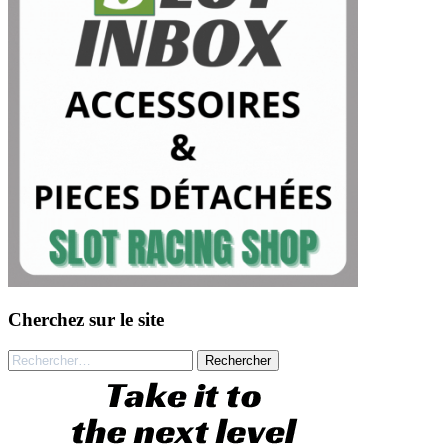
Cherchez sur le site
Rechercher :