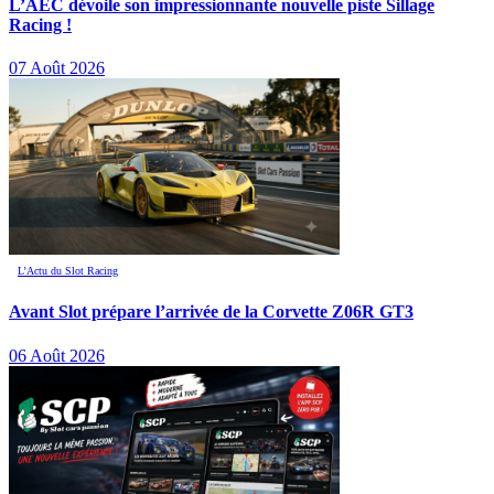
L’AEC dévoile son impressionnante nouvelle piste Sillage
Racing !
07 Août 2026
L’Actu du Slot Racing
Avant Slot prépare l’arrivée de la Corvette Z06R GT3
06 Août 2026