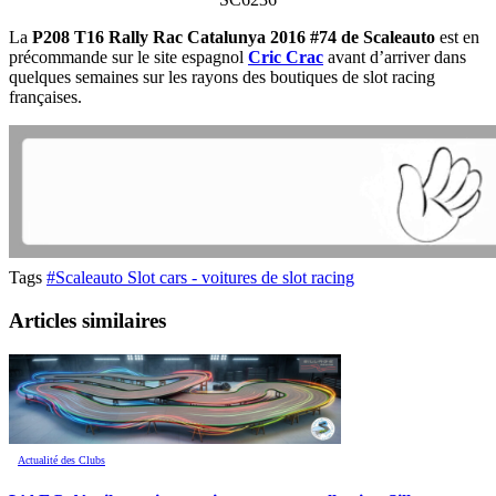
La
P208 T16 Rally Rac Catalunya 2016 #74 de Scaleauto
est en
précommande sur le site espagnol
Cric Crac
avant d’arriver dans
quelques semaines sur les rayons des boutiques de slot racing
françaises.
Tags
#Scaleauto Slot cars - voitures de slot racing
Articles similaires
Actualité des Clubs