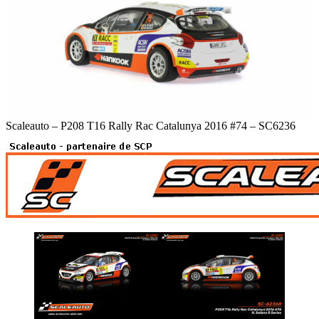
Scaleauto – P208 T16 Rally Rac Catalunya 2016 #74 – SC6236