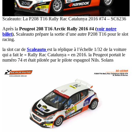
Scaleauto: La P208 T16 Rally Rac Catalunya 2016 #74 – SC6236
Après la
Peugeot 208 T16 Arctic Rally 2016 #4 (
voir notre
billet
)
, Scaleauto prépare la sortie d’une autre P208 T16 pour le slot
racing.
la slot car de
Scaleauto
est la réplique à l’échelle 1/32 de la voiture
qui a fait le « Rally Rac Catalunya » en 2016. la Peugeot portait le
numéro 74 et était pilotée par le pilote espagnol Nils. Solans