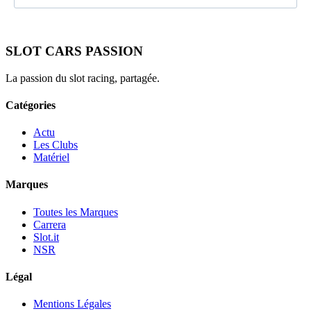
SLOT CARS PASSION
La passion du slot racing, partagée.
Catégories
Actu
Les Clubs
Matériel
Marques
Toutes les Marques
Carrera
Slot.it
NSR
Légal
Mentions Légales