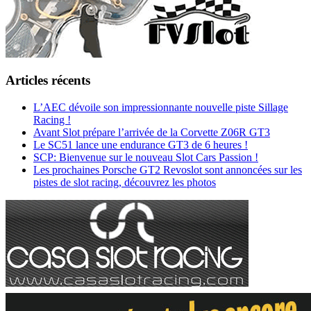
Articles récents
L’AEC dévoile son impressionnante nouvelle piste Sillage
Racing !
Avant Slot prépare l’arrivée de la Corvette Z06R GT3
Le SC51 lance une endurance GT3 de 6 heures !
SCP: Bienvenue sur le nouveau Slot Cars Passion !
Les prochaines Porsche GT2 Revoslot sont annoncées sur les
pistes de slot racing, découvrez les photos