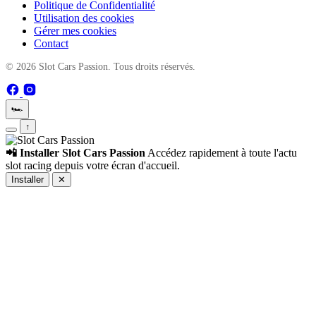
Politique de Confidentialité
Utilisation des cookies
Gérer mes cookies
Contact
© 2026 Slot Cars Passion. Tous droits réservés.
🏎️
↑
📲 Installer Slot Cars Passion
Accédez rapidement à toute l'actu
slot racing depuis votre écran d'accueil.
Installer
✕