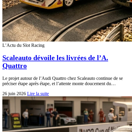
L’Actu du Slot Racing
Scaleauto dévoile les livrées de l’A.
Quattro
Le projet autour de l’Audi Quattro chez Scaleauto continue de se
préciser étape après étape, et l’attente monte doucement du…
26 juin 2026
Lire la suite