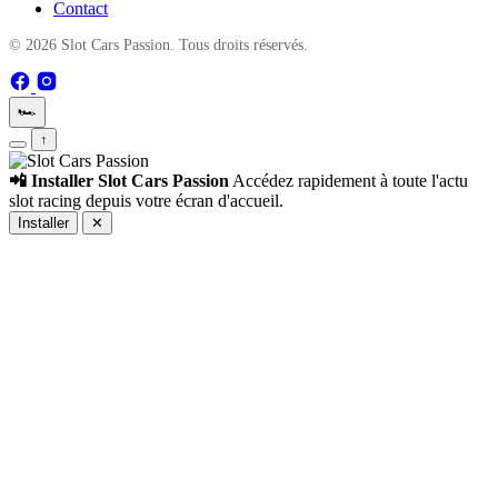
Contact
© 2026 Slot Cars Passion. Tous droits réservés.
🏎️
↑
📲 Installer Slot Cars Passion
Accédez rapidement à toute l'actu
slot racing depuis votre écran d'accueil.
Installer
✕