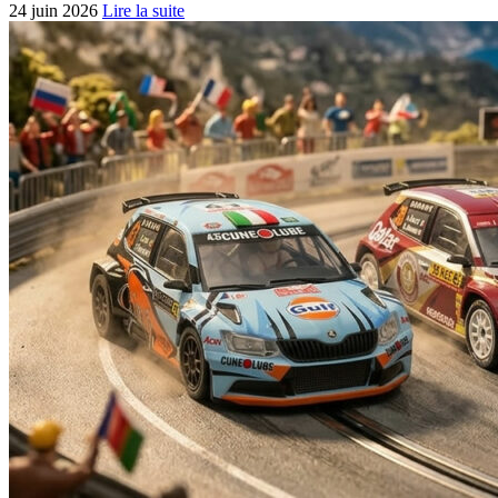
24 juin 2026
Lire la suite