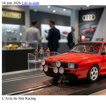
18 juin 2026
Lire la suite
L’Actu du Slot Racing