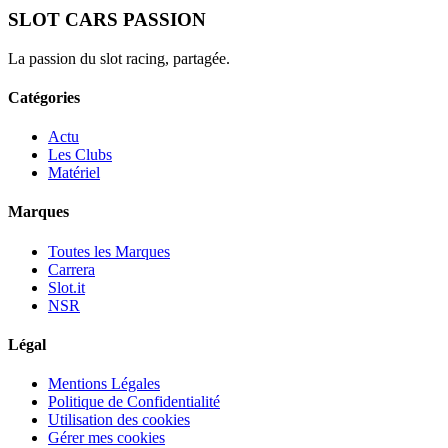
SLOT CARS PASSION
La passion du slot racing, partagée.
Catégories
Actu
Les Clubs
Matériel
Marques
Toutes les Marques
Carrera
Slot.it
NSR
Légal
Mentions Légales
Politique de Confidentialité
Utilisation des cookies
Gérer mes cookies