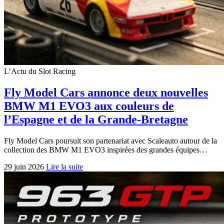
L’Actu du Slot Racing
Fly Model Cars annonce deux nouvelles
BMW M1 EVO3 aux couleurs de
l’Espagne et de la Grande-Bretagne
Fly Model Cars poursuit son partenariat avec Scaleauto autour de la
collection des BMW M1 EVO3 inspirées des grandes équipes…
29 juin 2026
Lire la suite