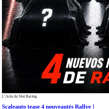
L’Actu du Slot Racing
Scaleauto tease 4 nouveautés Rallye !