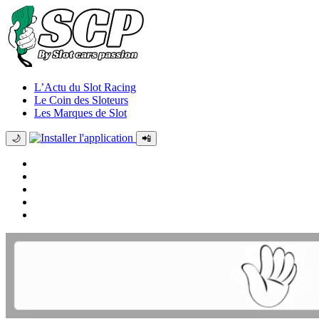
L’Actu du Slot Racing
Le Coin des Sloteurs
Les Marques de Slot
🌙
📲