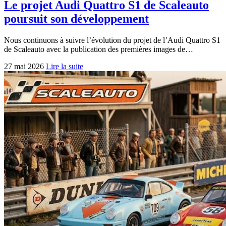
Le projet Audi Quattro S1 de Scaleauto
poursuit son développement
Nous continuons à suivre l’évolution du projet de l’Audi Quattro S1
de Scaleauto avec la publication des premières images de…
27 mai 2026
Lire la suite