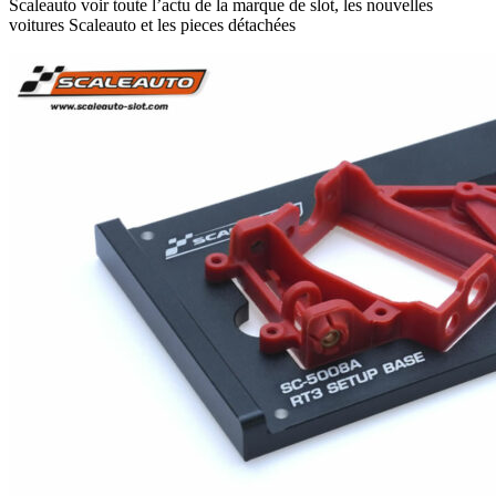
Scaleauto voir toute l’actu de la marque de slot, les nouvelles
voitures Scaleauto et les pieces détachées