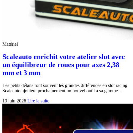
Matériel
Scaleauto enrichit votre atelier slot avec
un équilibreur de roues pour axes 2,38
mm et 3 mm
Les petits détails font souvent les grandes différences en slot racing.
Scaleauto ajoutera prochainement un nouvel outil à sa gamme…
19 juin 2026
Lire la suite