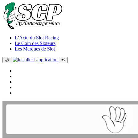
L’Actu du Slot Racing
Le Coin des Sloteurs
Les Marques de Slot
🌙
📲